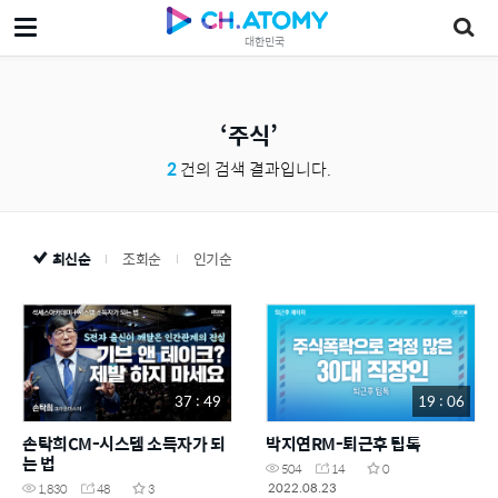
대한민국
주식
2
건의 검색 결과입니다.
최신순
조회순
인기순
37 : 49
19 : 06
손탁희CM-시스템 소득자가 되
박지연RM-퇴근후 팁톡
는 법
504
14
0
2022.08.23
1,830
48
3