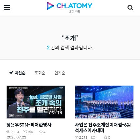
대한민국
조개
2
건의 검색 결과입니다.
최신순
조회순
인기순
05 : 14
정용우STM-리더환영사
사업은 진주조개잡이처럼-6월
석세스아카데미
2,110
156
4
2023.07.22
2,293
4
0