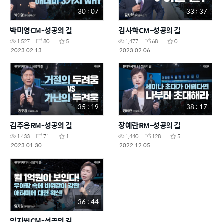
30 : 07
33 : 37
박미영CM-성공의 길
김사학CM-성공의 길
1,527
80
5
1,477
68
0
2023.02.13
2023.02.06
35 : 19
38 : 17
김주용RM-성공의 길
장예란RM-성공의 길
1,433
71
1
1,440
128
5
2023.01.30
2022.12.05
36 : 44
임지원CM-성공의 길