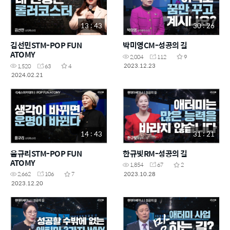
13 : 43
30 : 26
김선민STM-POP FUN
박미영CM-성공의 길
ATOMY
2,004
112
9
2023.12.23
1,520
63
4
2024.02.21
14 : 43
31 : 21
음규리STM-POP FUN
한규빛RM-성공의 길
ATOMY
1,854
67
2
2023.10.28
2,662
106
7
2023.12.20