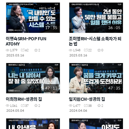
17 : 55
36 : 05
이명숙SRM-POP FUN
조미영RM-시스템 소득자가 되
ATOMY
는 법
1,379
62
2
1,548
22
0
2025.03.16
2025.03.16
47 : 13
47 : 35
이희정RM-성공의 길
임지원CM-성공의 길
1,061
37
2
1,477
38
2
2024.05.04
2024.04.06