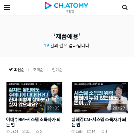
대한민국
제품애용
19
건의 검색 결과입니다.
최신순
조회순
인기순
39 : 05
28 : 29
이태수RM-시스템 소득자가 되
심혜경CM-시스템 소득자가 되
는 법
는 법
1,624
31
0
1,684
39
3