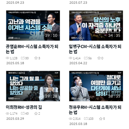
2025.09.23
2025.07.23
39 : 10
34 : 35
공영훈RM-시스템 소득자가 되
임병구CM-시스템 소득자가 되
는 법
는 법
1,128
33
3
1,414
56
0
2025.05.18
2025.04.22
39 : 28
38 : 35
이희정RM-성공의 길
정용우RM-시스템 소득자가 되
는 법
1,174
43
2
2025.03.29
2,314
103
5
2025.03.18