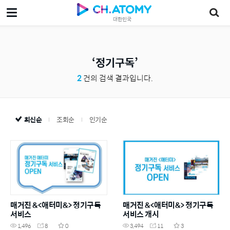
대한민국
정기구독
2
건의 검색 결과입니다.
최신순
조회순
인기순
매거진 &<애터미&> 정기구독
매거진 &<애터미&> 정기구독
서비스
서비스 개시
1,496
8
0
3,494
11
3