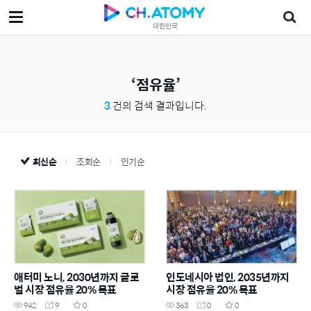
대한민국
점유율
3
건의 검색 결과입니다.
최신순
조회순
인기순
애터미 노니, 2030년까지 글로
인도네시아 법인, 2035년까지
벌 시장 점유율 20% 목표
시장 점유율 20% 목표
942
9
0
363
0
0