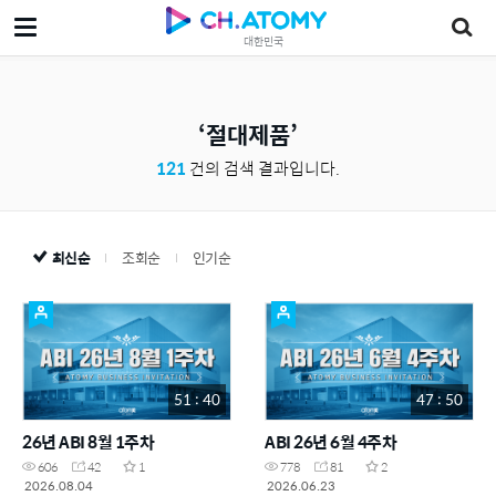
대한민국
절대제품
121
건의 검색 결과입니다.
최신순
조회순
인기순
51 : 40
47 : 50
26년 ABI 8월 1주차
ABI 26년 6월 4주차
606
42
1
778
81
2
2026.08.04
2026.06.23