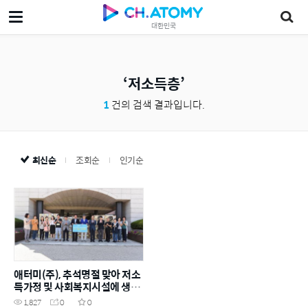
대한민국
저소득층
1
건의 검색 결과입니다.
최신순
조회순
인기순
애터미(주), 추석명절 맞아 저소
득가정 및 사회복지시설에 생필
품 전달
1,827
0
0