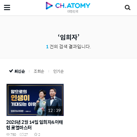
대한민국
임희자
1
건의 검색 결과입니다.
최신순
조회순
인기순
12 : 39
2025년 2월 14일 임희자&이태
현 로열마스터
750
27
2