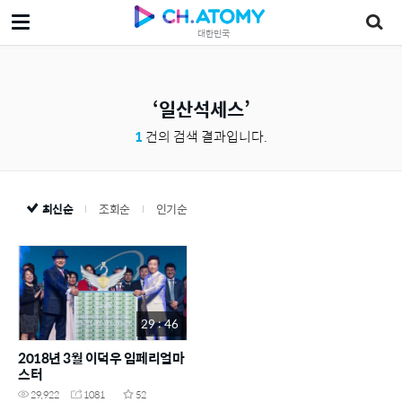
대한민국
일산석세스
1
건의 검색 결과입니다.
최신순
조회순
인기순
29 : 46
2018년 3월 이덕우 임페리얼마
스터
29,922
1081
52