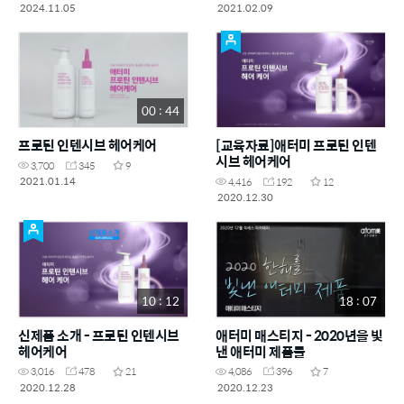
브 헤어케어)
2024.11.05
2021.02.09
00 : 44
프로틴 인텐시브 헤어케어
[교육자료]애터미 프로틴 인텐
시브 헤어케어
3,700
345
9
2021.01.14
4,416
192
12
2020.12.30
10 : 12
18 : 07
신제품 소개 - 프로틴 인텐시브
애터미 매스티지 - 2020년을 빛
헤어케어
낸 애터미 제품들
3,016
478
21
4,086
396
7
2020.12.28
2020.12.23