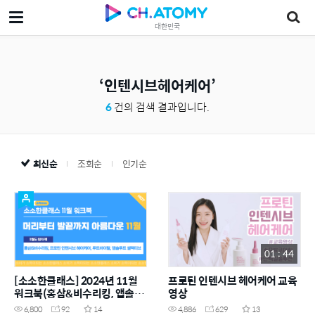
대한민국
인텐시브헤어케어
6
건의 검색 결과입니다.
최신순
조회순
인기순
01 : 44
[소소한클래스] 2024년 11월
프로틴 인텐시브 헤어케어 교육
워크북(홍삼&비수리킹, 앱솔루
영상
트, 루트바이탈&프로틴인텐시
6,800
92
14
4,886
629
13