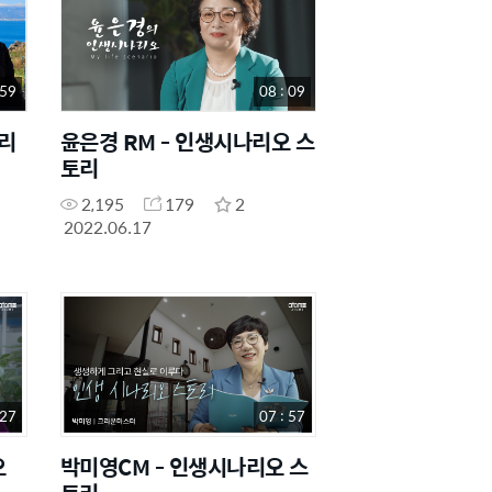
 59
08 : 09
리
윤은경 RM - 인생시나리오 스
토리
2,195
179
2
2022.06.17
 27
07 : 57
오
박미영CM - 인생시나리오 스