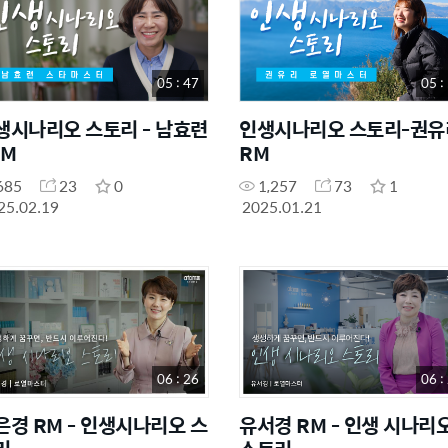
05 : 47
05 :
생시나리오 스토리 - 남효련
인생시나리오 스토리-권유
TM
RM
685
23
0
1,257
73
1
25.02.19
2025.01.21
06 : 26
06 :
은경 RM - 인생시나리오 스
유서경 RM - 인생 시나리