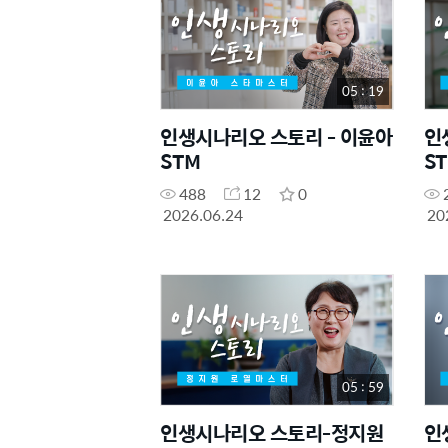
05 : 19
인생시나리오 스토리 - 이윤아
인
STM
S
488
12
0
2026.06.24
20
05 : 59
인생시나리오 스토리-정지원
인