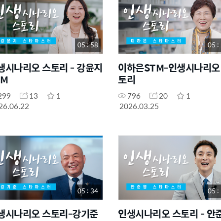
05 : 58
05 :
생시나리오 스토리 - 강윤지
이하은STM-인생시나리오
TM
토리
299
13
1
796
20
1
26.06.22
2026.03.25
05 : 34
05 :
생시나리오 스토리-강기준
인생시나리오 스토리 - 안