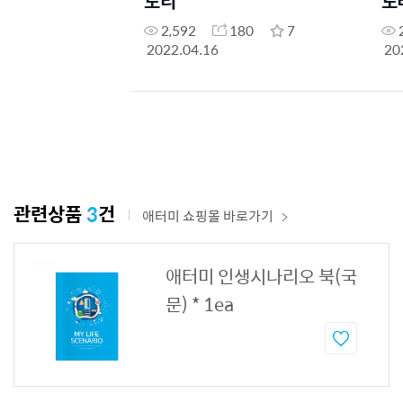
토리
토
2,592
180
7
2022.04.16
20
관련상품
3
건
애터미 쇼핑몰 바로가기
애터미 인생시나리오 북(국
문) * 1ea