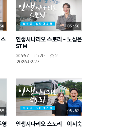
 58
05 : 58
 스
인생시나리오 스토리 - 노성은
STM
957
20
2
2026.02.27
 59
05 : 52
준영
인생시나리오 스토리 - 이지숙