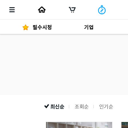
필수시청
기업
경영자 메세지
292
발행물
최신순
조회순
인기순