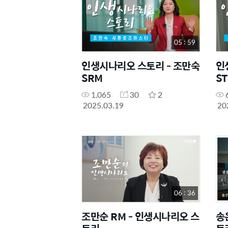
05 : 59
인생시나리오 스토리 - 조만숙
인
SRM
S
1,065
30
2
2025.03.19
20
06 : 36
조만순 RM - 인생시나리오 스
송