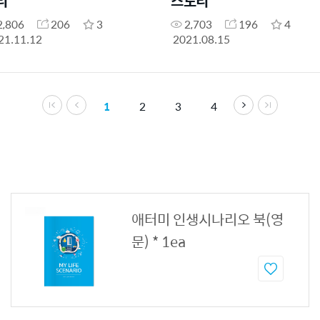
리
스토리
2,806
206
3
2,703
196
4
21.11.12
2021.08.15
1
2
3
4
애터미 인생시나리오 북(영
문) * 1ea