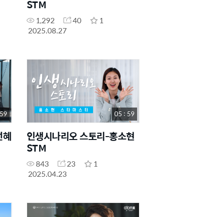
STM
1,292
40
1
2025.08.27
 59
05 : 59
선혜
인생시나리오 스토리-홍소현
STM
843
23
1
2025.04.23