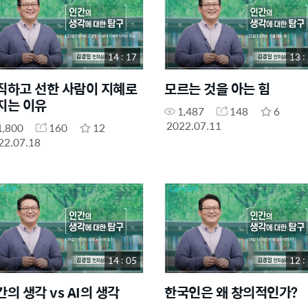
14 : 17
13 :
직하고 선한 사람이 지혜로
모르는 것을 아는 힘
지는 이유
1,487
148
6
2022.07.11
1,800
160
12
22.07.18
14 : 05
12 :
간의 생각 vs AI의 생각
한국인은 왜 창의적인가?