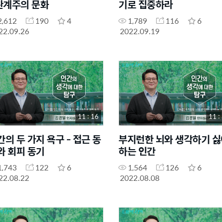
 관계주의 문화
기로 집중하라
2,612
190
4
1,789
116
6
22.09.26
2022.09.19
11 : 16
11 :
간의 두 가지 욕구 - 접근 동
부지런한 뇌와 생각하기 싫
와 회피 동기
하는 인간
1,743
122
6
1,564
126
6
22.08.22
2022.08.08