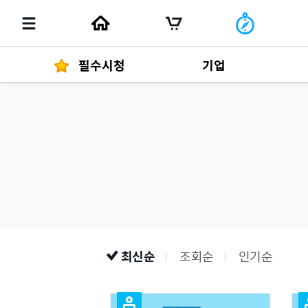
필수시청
기업
경영자 메세지
292
발행물
최신순
조회순
인기순