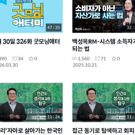
47 : 35
32 :
월 30일 326화 굿모닝애터
백성옥RM-시스템 소득자
되는 법
890
34
0
1,560
71
0
26.03.30
2025.10.21
11 : 36
11 :
우리'자아로 살아가는 한국인
접근 동기로 탐색하고 회피