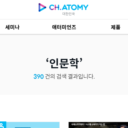
대한민국
세미나
애터미언즈
제품
제품 자료
685
인문학
390
건의 검색 결과입니다.