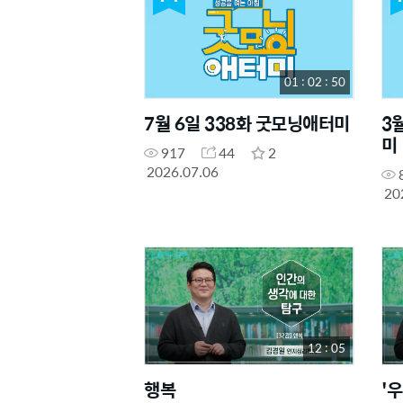
01 : 02 : 50
7월 6일 338화 굿모닝애터미
3
미
917
44
2
2026.07.06
20
12 : 05
행복
'