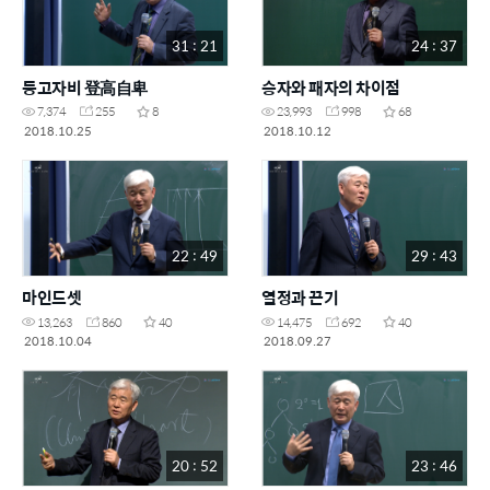
31 : 21
24 : 37
등고자비 登高自卑
승자와 패자의 차이점
7,374
255
8
23,993
998
68
2018.10.25
2018.10.12
22 : 49
29 : 43
마인드셋
열정과 끈기
13,263
860
40
14,475
692
40
2018.10.04
2018.09.27
20 : 52
23 : 46