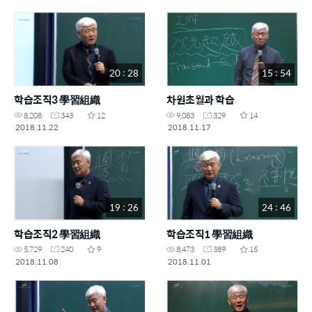
20 : 28
15 : 54
학습조직3 學習組織
차원초월과 학습
8,208
343
12
9,083
329
14
2018.11.22
2018.11.17
19 : 26
24 : 46
학습조직2 學習組織
학습조직1 學習組織
5,729
240
9
8,473
389
15
2018.11.08
2018.11.01