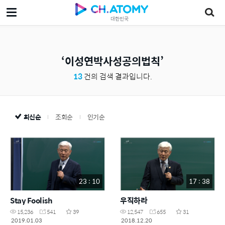
대한민국
이성연박사성공의법칙
13
건의 검색 결과입니다.
최신순
조회순
인기순
23 : 10
17 : 38
Stay Foolish
우직하라
15,236
541
39
12,547
655
31
2019.01.03
2018.12.20