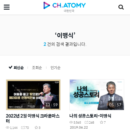
대한민국
이맹식
2
건의 검색 결과입니다.
최신순
조회순
인기순
13 : 59
05 : 57
2022년 2월 이맹식 크라운마스
나의 성공스토리-이맹식
터
3,565
268
7
2019.06.22
1,144
70
3