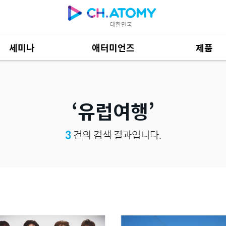
대한민국
세미나
애터미언즈
제품
제품 자료
684
유럽여행
3
건의 검색 결과입니다.