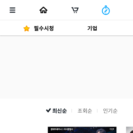
필수시청
기업
경영자 메세지
292
발행물
최신순
조회순
인기순