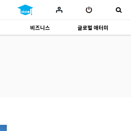
비즈니스
글로벌 애터미
사업 자료
165
Multi-language
551