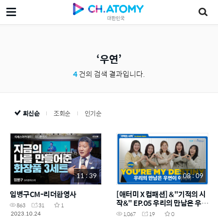
대한민국
우연
4
건의 검색 결과입니다.
최신순
조회순
인기순
11 : 39
08 : 09
임병구CM-리더환영사
[애터미 X 컴패션] &"기적의 시
작&" EP.05 우리의 만남은 우연
863
31
1
이 아니야!
2023.10.24
1,067
19
0