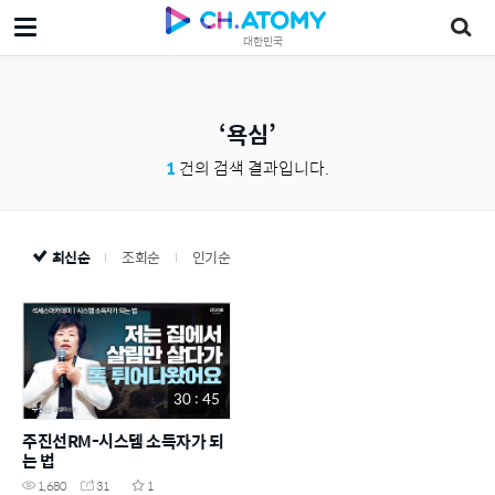
대한민국
욕심
1
건의 검색 결과입니다.
최신순
조회순
인기순
30 : 45
주진선RM-시스템 소득자가 되
는 법
1,680
31
1