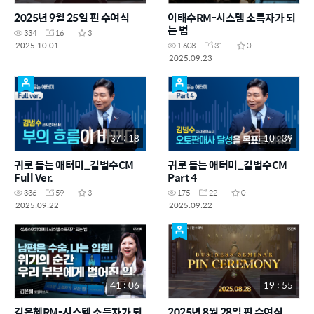
2025년 9월 25일 핀 수여식
이태수RM-시스템 소득자가 되
는 법
334
16
3
2025.10.01
1,608
31
0
2025.09.23
37 : 18
10 : 39
귀로 듣는 애터미_김범수CM
귀로 듣는 애터미_김범수CM
Full Ver.
Part 4
336
59
3
175
22
0
2025.09.22
2025.09.22
41 : 06
19 : 55
김은혜RM-시스템 소득자가 되
2025년 8월 28일 핀 수여식