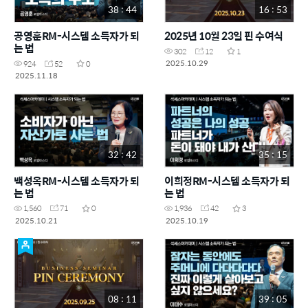
38 : 44
16 : 53
공영훈RM-시스템 소득자가 되
2025년 10월 23일 핀 수여식
는 법
302
12
1
2025.10.29
924
52
0
2025.11.18
32 : 42
35 : 15
백성옥RM-시스템 소득자가 되
이희정RM-시스템 소득자가 되
는 법
는 법
1,560
71
0
1,936
42
3
2025.10.21
2025.10.19
08 : 11
39 : 05