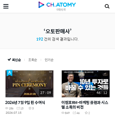
대한민국
오토판매사
192
건의 검색 결과입니다.
최신순
조회순
인기순
27 : 09
46 : 12
2026년 7월 9일 핀 수여식
이현호RM-마케팅 플랜과 시스
템 소득의 비전
186
13
3
2026.07.15
849
46
2