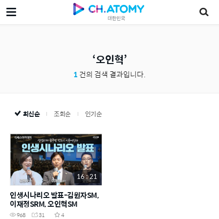
대한민국
오인혁
1
건의 검색 결과입니다.
최신순
조회순
인기순
16 : 21
인생시나리오 발표-김원자SM,
이재정SRM, 오인혁SM
968
31
4