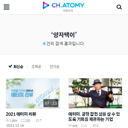
대한민국
양자택이
4
건의 검색 결과입니다.
최신순
조회순
인기순
07 : 23
2021 애터미 리뷰
애터미, 균형 잡힌 삶을 살 수 있
도록 기회를 제공하는 기업
1,884
200
7
2021.12.16
648
2
0