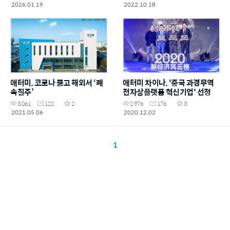
2026.01.19
2022.10.18
애터미, 코로나 뚫고 해외서 ‘쾌
애터미 차이나, '중국 과경무역
속질주’
전자상플랫폼 혁신기업' 선정
3,061
122
2
2,976
176
3
2021.05.06
2020.12.02
1