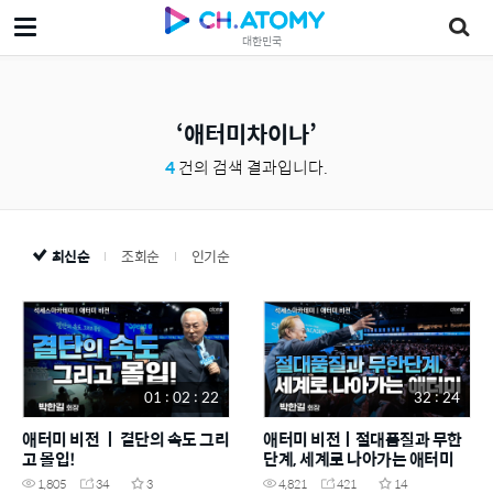
대한민국
애터미차이나
4
건의 검색 결과입니다.
최신순
조회순
인기순
01 : 02 : 22
32 : 24
애터미 비전 ㅣ 결단의 속도 그리
애터미 비전ㅣ절대품질과 무한
고 몰입!
단계, 세계로 나아가는 애터미
1,805
34
3
4,821
421
14