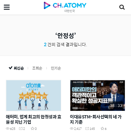
대한민국
안정성
2
건의 검색 결과입니다.
최신순
조회순
인기순
38 : 33
애터미, 업계 최고의 안정성과 효
이대웅STM-회사선택의 네 가
율성 지닌 기업
지 기준
625
2
0
2,417
145
6