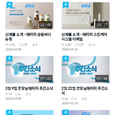
12 : 48
20 : 17
신제품 소개 - 애터미 슬림바디
신제품 소개 - 애터미 스킨케어
뉴핏
시스템 더페임
1,251
178
4
2,087
229
12
2026.04.06
2026.03.16
07 : 22
05 : 38
3월 9일 굿모닝애터미 주간소식
2월 23일 굿모닝애터미 주간소
식
97
6
0
2026.03.09
63
2
0
2026.02.23