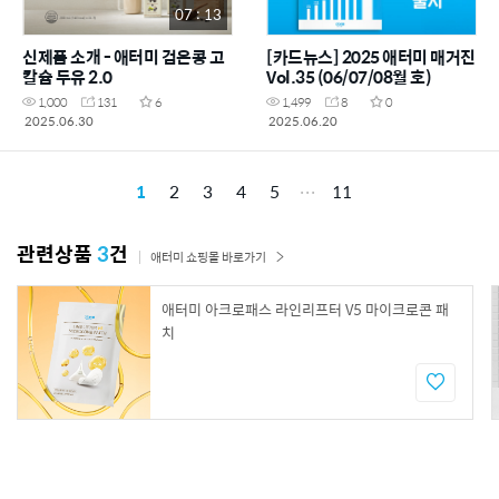
07 : 13
신제품 소개 - 애터미 검은콩 고
[카드뉴스] 2025 애터미 매거진
칼슘 두유 2.0
Vol.35 (06/07/08월 호)
1,000
131
6
1,499
8
0
2025.06.30
2025.06.20
1
2
3
4
5
11
관련상품
3
건
애터미 쇼핑몰 바로가기
애터미 아크로패스 라인리프터 V5 마이크로콘 패
치