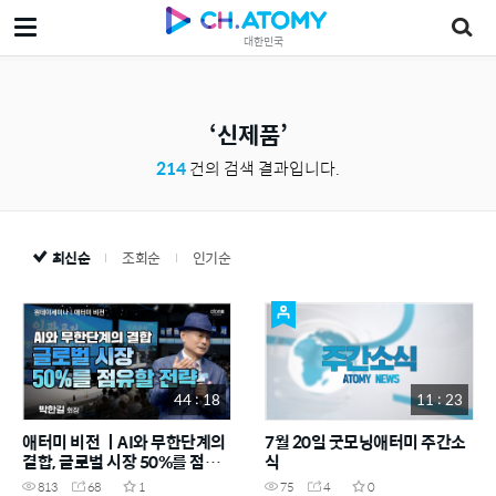
대한민국
신제품
214
건의 검색 결과입니다.
최신순
조회순
인기순
44 : 18
11 : 23
애터미 비전 ㅣAI와 무한단계의
7월 20일 굿모닝애터미 주간소
결합, 글로벌 시장 50%를 점유
식
할 전략!
813
68
1
75
4
0