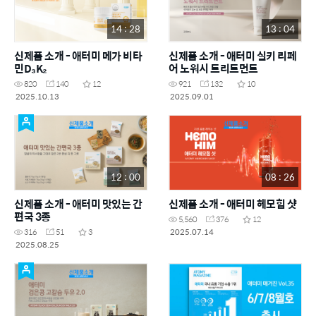
14 : 28
13 : 04
신제품 소개 - 애터미 메가 비타
신제품 소개 - 애터미 실키 리페
민D₃K₂
어 노워시 트리트먼트
820
140
12
921
132
10
2025.10.13
2025.09.01
12 : 00
08 : 26
신제품 소개 - 애터미 맛있는 간
신제품 소개 - 애터미 헤모힘 샷
편국 3종
5,560
376
12
2025.07.14
316
51
3
2025.08.25