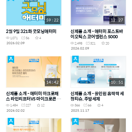
59 : 22
12 : 27
2월 9일 321화 굿모닝애터미
신제품 소개 - 애터미 포스트바
이오틱스 코어밸런스 5000
1,071
56
4
2026.02.09
2,498
321
20
2026.02.09
14 : 42
10 : 51
신제품 소개 - 애터미 아크로패
신제품 소개 - 올인원 홈싹싹 세
스 라인리프터V5 마이크로콘 패
정티슈, 주방세제
치
1,484
227
12
366
66
4
2026.02.02
2025.11.17