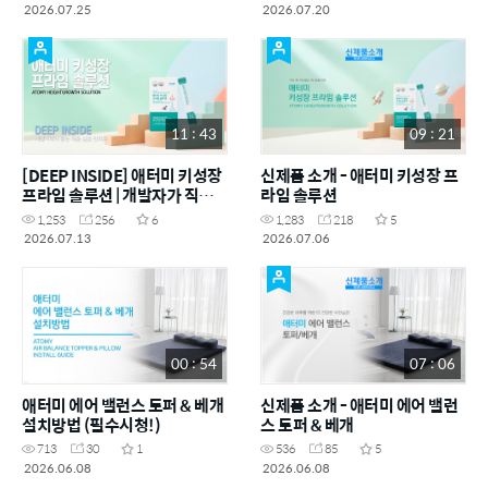
2026.07.25
2026.07.20
11 : 43
09 : 21
[DEEP INSIDE] 애터미 키성장
신제품 소개 - 애터미 키성장 프
프라임 솔루션 | 개발자가 직접
라임 솔루션
밝히는 FGO 이야기
1,253
256
6
1,283
218
5
2026.07.13
2026.07.06
00 : 54
07 : 06
애터미 에어 밸런스 토퍼 & 베개
신제품 소개 - 애터미 에어 밸런
설치방법 (필수시청!)
스 토퍼 & 베개
713
30
1
536
85
5
2026.06.08
2026.06.08