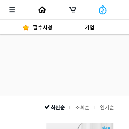
필수시청
기업
경영자 메세지
292
발행물
최신순
조회순
인기순