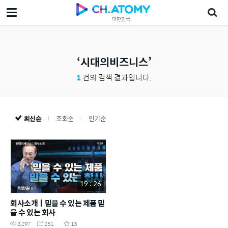
대한민국
시대의비즈니스
1
건의 검색 결과입니다.
최신순
조회순
인기순
19 : 26
회사소개ㅣ믿을 수 있는 제품 믿
을 수 있는 회사
3,297
251
13