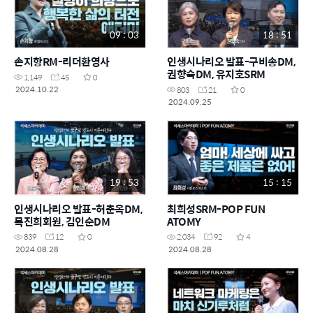
09 : 03
18 : 51
손지항RM-리더환영사
인생시나리오 발표-구비송DM,
권향숙DM, 유지호SRM
1,149
45
0
2024.10.22
803
21
0
2024.09.25
19 : 53
15 : 15
인생시나리오 발표-허춘옥DM,
최희성SRM-POP FUN
목진희회원, 김인순DM
ATOMY
839
12
0
2,034
92
4
2024.08.28
2024.08.28