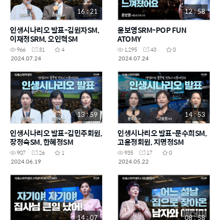
16 : 21
12 : 58
인생시나리오 발표-김원자SM,
윤보영SRM-POP FUN
이재정SRM, 오인혁SM
ATOMY
966
31
4
1,295
43
0
2024.07.24
2024.07.24
13 : 59
14 : 53
인생시나리오 발표-김민주회원,
인생시나리오 발표-문수희SM,
장정숙SM, 한혜정SM
고윤정회원, 지명정SM
907
26
1
935
17
0
2024.06.19
2024.05.22
14 : 07
08 : 58