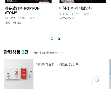
최은경STM-POP FUN
이혜정IM-리더환영사
ATOMY
1,255
49
2
2024.05.21
1,855
48
3
2024.05.22
1
2
관련상품
2
건
애터미 쇼핑몰 바로가기
애터미 헤모힘 小 (30포, 15일분)