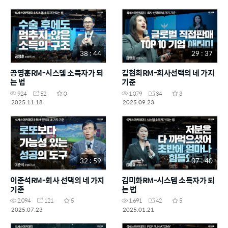
38 : 44
29 : 37
공영훈RM-시스템 소득자가 되
김현희RM-회사선택의 네 가지
는 법
기준
924
52
0
1,079
34
3
2025.11.18
2025.09.23
32 : 59
37 : 40
이준석RM-회사 선택의 네 가지
김미화RM-시스템 소득자가 되
기준
는 법
2,094
121
5
1,691
42
5
2025.07.23
2025.01.21