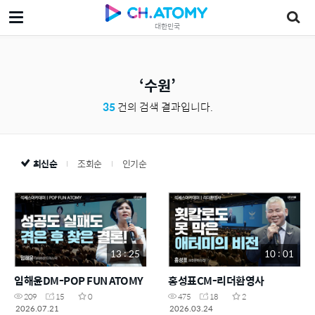
대한민국
수원
35
건의 검색 결과입니다.
최신순
조회순
인기순
13 : 25
10 : 01
임해윤DM-POP FUN ATOMY
홍성표CM-리더환영사
209
15
0
475
18
2
2026.07.21
2026.03.24