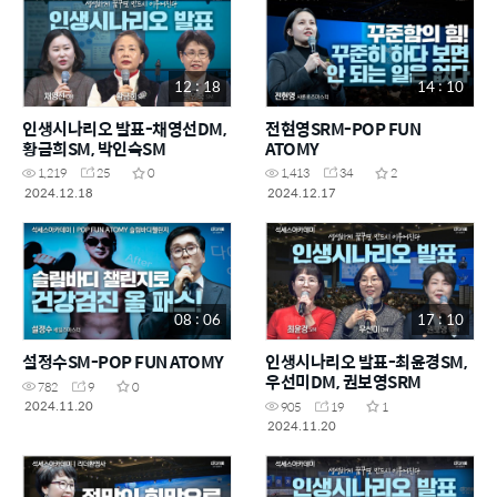
12 : 18
14 : 10
인생시나리오 발표-채영선DM,
전현영SRM-POP FUN
황금희SM, 박인숙SM
ATOMY
1,219
25
0
1,413
34
2
2024.12.18
2024.12.17
08 : 06
17 : 10
설정수SM-POP FUN ATOMY
인생시나리오 발표-최윤경SM,
우선미DM, 권보영SRM
782
9
0
2024.11.20
905
19
1
2024.11.20