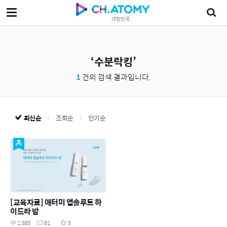
대한민국
수분락킹
1
건의 검색 결과입니다.
최신순
조회순
인기순
[교육자료] 애터미 앱솔루트 하
이드라 밤
2,385
81
3