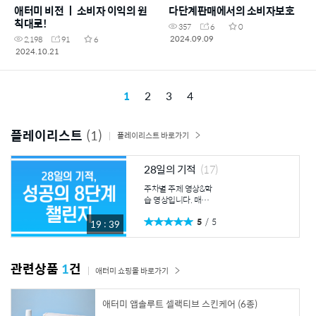
애터미 비전 ㅣ 소비자 이익의 원
다단계판매에서의 소비자보호
칙대로!
357
6
0
2024.09.09
2,198
91
6
2024.10.21
1
2
3
4
플레이리스트
(1)
플레이리스트 바로가기
28일의 기적
(17)
주차별 주제 영상&학
습 영상입니다. 매주
시청하시고 내용 요약
5
5
및 느낀점을 나눠보세
19 : 39
요. 1주차 주제영상
① 시대의 흐름, 미래
의 비즈니스 ② 초연
관련상품
1
건
결 시대, 성공의 물결
애터미 쇼핑몰 바로가기
애터미 1주차 학습영
상 ① 제품으로 승부
하고, 지맘의 법칙으
애터미 앱솔루트 셀랙티브 스킨케어 (6종)
로 전개하라 ② 백백