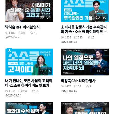
09 : 04
10 : 30
박하솜RM-리더환영사
소비자를 감동시키는 후속관리
의 기술 - 소소클 하이라이트 맛
1,187
26
4
보기
2025.06.25
1,823
230
22
2025.05.26
11 : 54
08 : 58
내가 만나는 모든 사람이 고객이
박광욱CM-리더환영사
다-소소클 하이라이트 맛보기
1,472
53
1
2025.03.16
1,246
233
16
2025.03.24