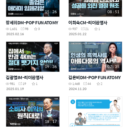
15 : 26
08 : 51
장세휘DM-POP FUN ATOMY
이희숙CM-리더환영사
1,631
98
3
937
21
1
2025.02.16
2025.01.22
09 : 36
07 : 35
김광열IM-리더환영사
김은비DM-POP FUN ATOMY
981
19
1
1,468
44
2
2025.01.19
2024.11.20
18 : 17