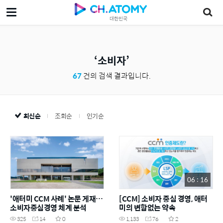
대한민국
소비자
67
건의 검색 결과입니다.
최신순
조회순
인기순
06 : 16
'애터미 CCM 사례' 논문 게재…
[CCM] 소비자 중심 경영, 애터
소비자중심경영 체계 분석
미의 변함없는 약속
325
14
0
1,133
76
2