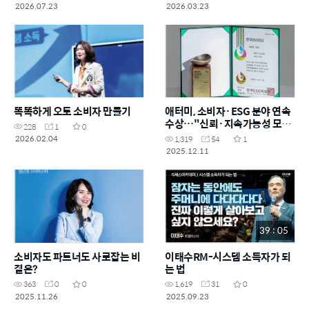
2026.07.23
2026.03.23
똑똑하게 오토 소비자 만들기
애터미, 소비자·ESG 분야 연속
수상…"신뢰·지속가능성 모두
228
1
0
잡았다"
2026.02.04
1,319
54
1
2025.12.11
39 : 05
소비자도 파트너도 사로잡는 비
이태수RM-시스템 소득자가 되
결은?
는 법
363
0
0
1,619
31
0
2025.11.26
2025.09.23