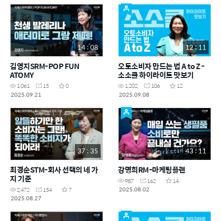
14 : 08
12 : 11
김영지SRM-POP FUN
오토소비자 만드는 법 A to Z -
ATOMY
소소클 하이라이트 맛보기
1,061
15
0
1,202
106
12
2025.09.21
2025.09.08
37 : 35
43 : 11
최경순STM-회사 선택의 네 가
강명희RM-마케팅플랜
지 기준
987
162
14
2025.08.02
2,472
154
7
2025.08.27