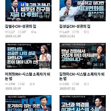
48 : 51
30 : 52
김범수CM-성공의 길
김성심CM-성공의 길
2,117
137
6
1,629
73
2
2025.11.29
2025.11.01
35 : 15
36 : 59
이희정RM-시스템 소득자가 되
김정미CM-시스템 소득자가 되
는 법
는 법
1,938
42
3
2,332
43
1
2025.10.19
2025.07.22