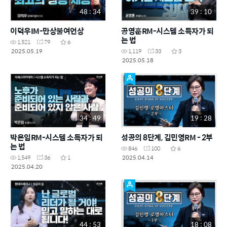
48 : 34
39 : 10
이덕우IM-만상불여언상
공영훈RM-시스템 소득자가 되
는 법
1,521
79
6
2025.05.19
1,119
33
3
2025.05.18
34 : 49
19 : 28
박은임RM-시스템 소득자가 되
성공의 8단계, 김민영RM - 2부
는 법
846
100
6
2025.04.14
1,549
36
1
2025.04.20
44 : 53
18 : 08