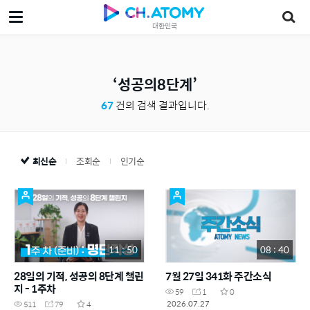
대한민국
성공의8단계
67
건의 검색 결과입니다.
최신순
조회순
인기순
11 : 50
08 : 40
28일의 기적, 성공의 8단계 챌린
7월 27일 341화 주간소식
지 - 1주차
59
1
0
2026.07.27
511
79
4