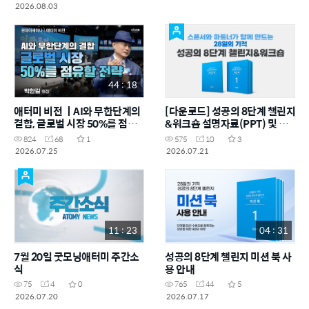
2026.08.03
44 : 18
애터미 비전 ㅣAI와 무한단계의
[다운로드] 성공의 8단계 챌린지
결합, 글로벌 시장 50%를 점유
&워크숍 설명자료(PPT) 및 교
할 전략!
재(PDF)
824
68
1
575
10
3
2026.07.25
2026.07.21
11 : 23
04 : 31
7월 20일 굿모닝애터미 주간소
성공의 8단계 챌린지 미션 북 사
식
용 안내
75
4
0
765
44
5
2026.07.20
2026.07.17