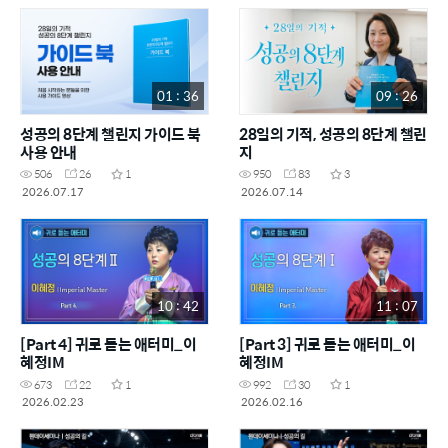
01 : 36
09 : 26
성공의 8단계 챌린지 가이드 북
28일의 기적, 성공의 8단계 챌린
사용 안내
지
506
26
1
950
83
3
2026.07.17
2026.07.14
10 : 42
11 : 07
[Part 4] 귀로 듣는 애터미_이
[Part 3] 귀로 듣는 애터미_이
혜정IM
혜정IM
673
22
1
992
30
1
2026.02.23
2026.02.16