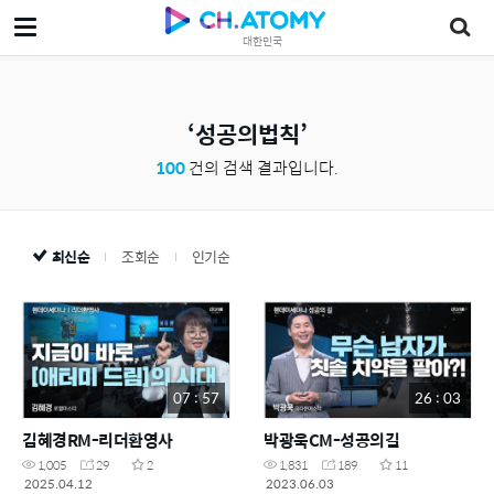
대한민국
성공의법칙
100
건의 검색 결과입니다.
최신순
조회순
인기순
07 : 57
26 : 03
김혜경RM-리더환영사
박광욱CM-성공의길
1,005
29
2
1,831
189
11
2025.04.12
2023.06.03