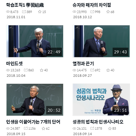
학습조직1 學習組織
승자와 패자의 차이점
8,473
389
15
23,993
998
68
2018.11.01
2018.10.12
22 : 49
29 : 43
마인드셋
열정과 끈기
13,263
860
40
14,475
692
40
2018.10.04
2018.09.27
20 : 52
23 : 51
인생을 이끌어가는 7개의 단어
성공의 법칙과 인생시나리오
24,387
1156
62
26,101
1378
83
2018.09.15
2018.09.14