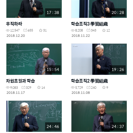
17 : 38
20 : 28
우직하라
학습조직3 學習組織
12,547
655
31
8,208
343
12
2018.12.20
2018.11.22
15 : 54
19 : 26
차원초월과 학습
학습조직2 學習組織
9,083
329
14
5,729
240
9
2018.11.17
2018.11.08
24 : 46
24 : 37