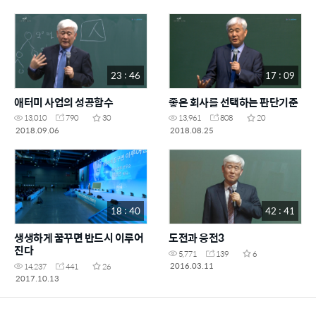
23 : 46
17 : 09
애터미 사업의 성공함수
좋은 회사를 선택하는 판단기준
13,010
790
30
13,961
808
20
2018.09.06
2018.08.25
18 : 40
42 : 41
생생하게 꿈꾸면 반드시 이루어
도전과 응전3
진다
5,771
139
6
2016.03.11
14,237
441
26
2017.10.13