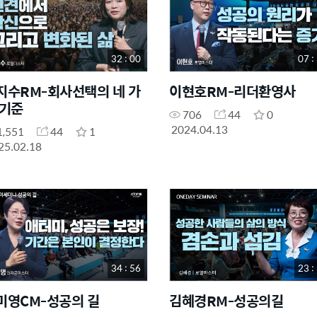
32 : 00
07 :
지수RM-회사선택의 네 가
이현호RM-리더환영사
 기준
706
44
0
2024.04.13
1,551
44
1
25.02.18
34 : 56
23 :
미영CM-성공의 길
김혜경RM-성공의길