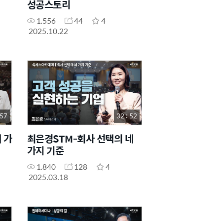
성공스토리
1,556
44
4
2025.10.22
 57
32 : 52
 가
최은경STM-회사 선택의 네
가지 기준
1,840
128
4
2025.03.18