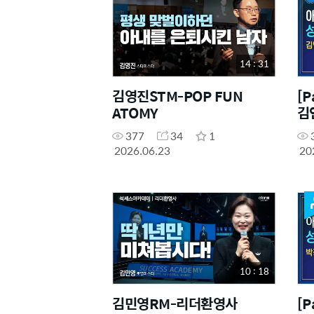
14 : 31
김영진STM-POP FUN
[P
ATOMY
김
377
34
1
2026.06.23
20
10 : 18
김민영RM-리더환영사
[P