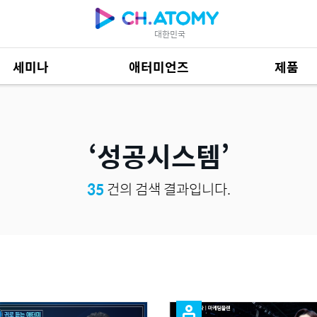
대한민국
세미나
애터미언즈
제품
제품 자료
684
성공시스템
35
건의 검색 결과입니다.