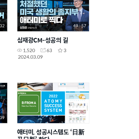
 32
49 : 57
심재광CM-성공의 길
1,520
63
3
2024.03.09
 39
애터미, 성공시스템도 ‘日新