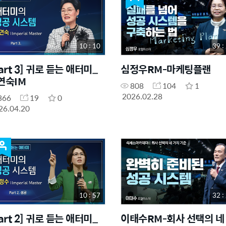
10 : 10
39 :
art 3] 귀로 듣는 애터미_
심정우RM-마케팅플랜
연숙IM
808
104
1
2026.02.28
366
19
0
26.04.20
10 : 57
32 :
art 2] 귀로 듣는 애터미_
이태수RM-회사 선택의 네