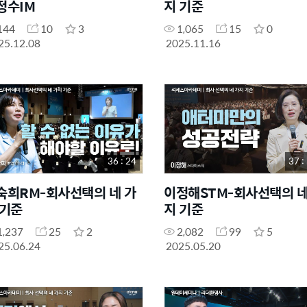
정수IM
지 기준
144
10
3
1,065
15
0
25.12.08
2025.11.16
36 : 24
37 :
숙희RM-회사선택의 네 가
이정해STM-회사선택의 네
 기준
지 기준
1,237
25
2
2,082
99
5
25.06.24
2025.05.20