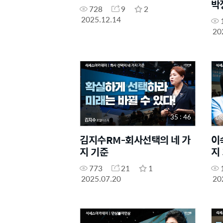
박
728
9
2
2025.12.14
20
35 : 46
김지수RM-회사선택의 네 가
이
지 기준
지
773
21
1
2025.07.20
20