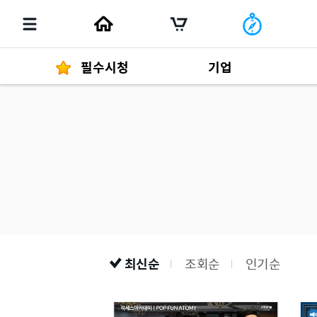
필수시청
기업
경영자 메세지
292
발행물
최신순
조회순
인기순