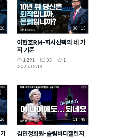
 28
38 : 15
이현호RM-회사선택의 네 가
지 기준
1,291
33
1
2025.12.14
 26
11 : 48
 가
김민정회원-슬림바디챌린지