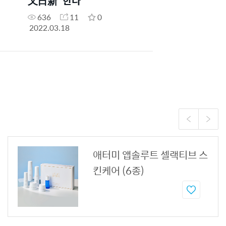
又日新’ 한다
636
11
0
2022.03.18
애터미 앱솔루트 셀랙티브 스
킨케어 (6종)