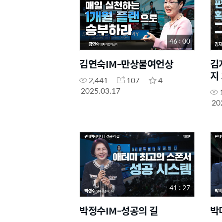
46 : 00
김연숙IM-만상불여언상
김
지
2,441
107
4
2025.03.17
20
41 : 27
박정수IM-성공의 길
박