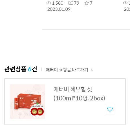
1,580
79
7
2023.01.09
20
관련상품
6
건
애터미 쇼핑몰 바로가기
애터미 헤모힘 샷
(100ml*10병, 2box)