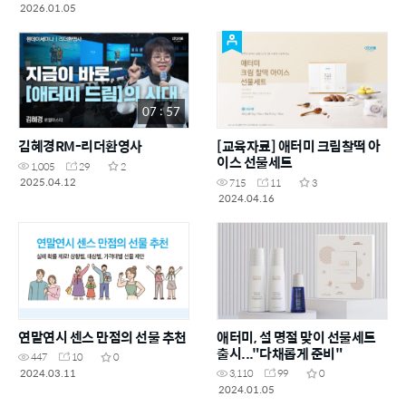
2026.01.05
07 : 57
김혜경RM-리더환영사
[교육자료] 애터미 크림찰떡 아
이스 선물세트
1,005
29
2
2025.04.12
715
11
3
2024.04.16
연말연시 센스 만점의 선물 추천
애터미, 설 명절 맞이 선물세트
출시..."다채롭게 준비"
447
10
0
2024.03.11
3,110
99
0
2024.01.05