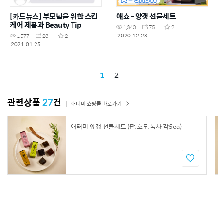
[카드뉴스] 부모님을 위한 스킨
애쇼 - 양갱 선물세트
케어 제품과 Beauty Tip
1,340
75
2
2020.12.28
1,577
23
2
2021.01.25
1
2
관련상품
27
건
애터미 쇼핑몰 바로가기
애터미 양갱 선물세트 (팥,호두,녹차 각5ea)