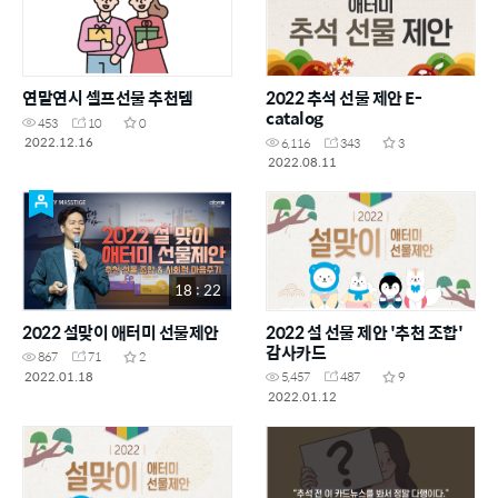
연말연시 셀프선물 추천템
2022 추석 선물 제안 E-
catalog
453
10
0
2022.12.16
6,116
343
3
2022.08.11
18 : 22
2022 설맞이 애터미 선물제안
2022 설 선물 제안 '추천 조합'
감사카드
867
71
2
2022.01.18
5,457
487
9
2022.01.12