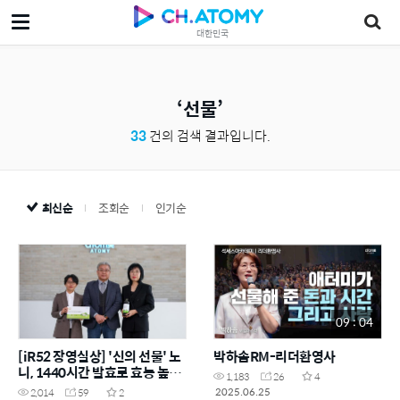
대한민국
선물
33
건의 검색 결과입니다.
최신순
조회순
인기순
09 : 04
[iR52 장영실상] '신의 선물' 노
박하솜RM-리더환영사
니, 1440시간 발효로 효능 높였
1,183
26
4
다
2025.06.25
2,014
59
2