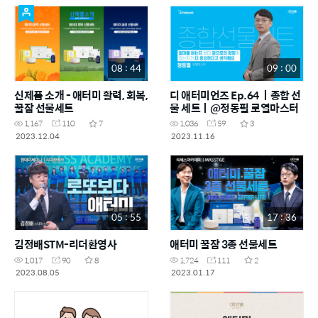
08 : 44
09 : 00
신제품 소개 - 애터미 활력, 회복,
디 애터미언즈 Ep.64 ㅣ종합 선
꿀잠 선물세트
물 세트ㅣ@정동필 로열마스터
1,167
110
7
1,036
59
3
2023.12.04
2023.11.16
05 : 55
17 : 36
김정배STM-리더환영사
애터미 꿀잠 3종 선물세트
1,017
90
8
1,724
111
2
2023.08.05
2023.01.17