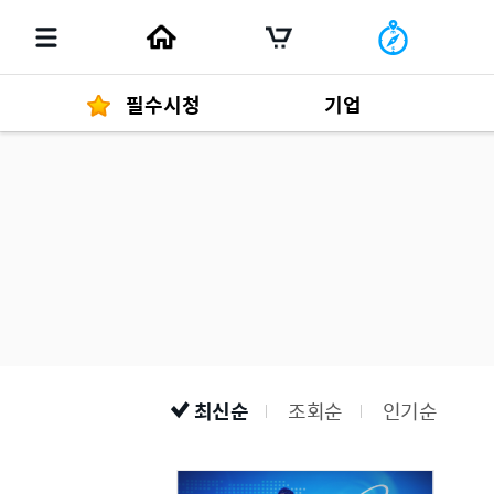
필수시청
기업
경영자 메세지
292
발행물
최신순
조회순
인기순