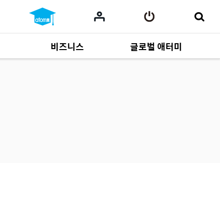
비즈니스
글로벌 애터미
사업 자료
165
Multi-language
551