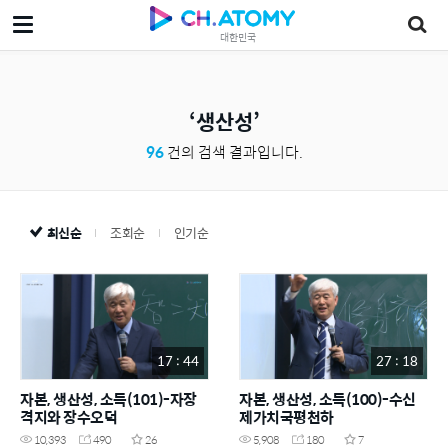
대한민국
생산성
96
건의 검색 결과입니다.
최신순
조회순
인기순
17 : 44
27 : 18
자본, 생산성, 소득(101)-자장
자본, 생산성, 소득(100)-수신
격지와 장수오덕
제가치국평천하
10,393
490
26
5,908
180
7