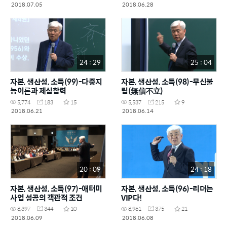
2018.07.05
2018.06.28
24 : 29
25 : 04
자본, 생산성, 소득(99)-다중지
자본, 생산성, 소득(98)-무신불
능이론과 제심합력
립(無信不立)
5,774
183
15
5,537
215
9
2018.06.21
2018.06.14
20 : 09
24 : 18
자본, 생산성, 소득(97)-애터미
자본, 생산성, 소득(96)-리더는
사업 성공의 객관적 조건
VIP다!
8,397
344
10
8,961
375
21
2018.06.09
2018.06.08