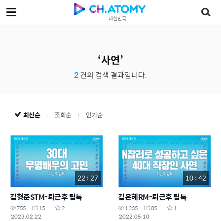
대한민국
사연
2
건의 검색 결과입니다.
최신순
조회순
인기순
22 : 27
10 : 42
김형준STM-퇴근후 팁톡
김은혜RM-퇴근후 팁톡
755
15
2
1,235
85
1
2023.02.22
2022.05.10