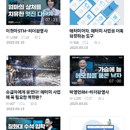
07 : 21
이정아STM-리더환영사
애터미아자, 애터미 사업을 더욱
확장하는 도구
1,058
13
2
2025.05.10
508
1
1
2025.03.13
07 : 00
승급자에게 물었다! 애터미 사업
박영언RM-리더환영사
에 꼭 필요한 역량은?
1,200
27
1
2025.03.01
607
1
0
2025.03.13