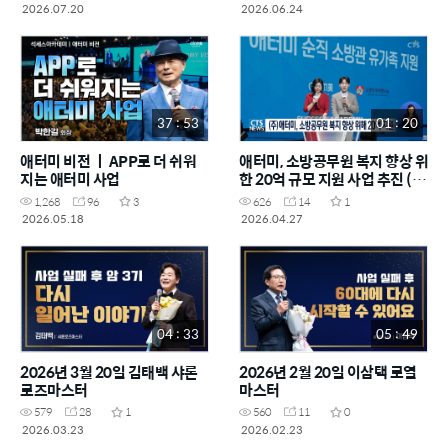
2026.07.20
2026.06.24
37 : 53
01 : 20
애터미 비전 ㅣ APP로 더 쉬워
애터미, 소방공무원 복지 향상 위
지는 애터미 사업
한 20억 규모 지원 사업 추진 (정
다은)ㅣCTS뉴스
1,268
96
3
626
14
1
2026.05.18
2026.04.27
04 : 33
05 : 49
2026년 3월 20일 김태백 샤론
2026년 2월 20일 이삼택 로열
로즈마스터
마스터
579
28
1
560
11
0
2026.03.23
2026.02.23