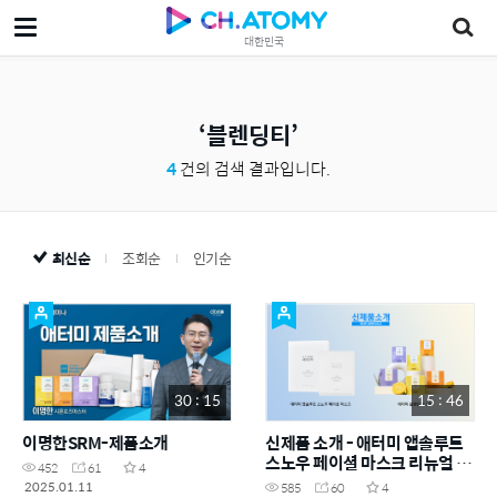
대한민국
블렌딩티
4
건의 검색 결과입니다.
최신순
조회순
인기순
30 : 15
15 : 46
이명한SRM-제품소개
신제품 소개 - 애터미 앱솔루트
스노우 페이셜 마스크 리뉴얼 &
452
61
4
애터미 블렌딩 티 (단품)
2025.01.11
585
60
4