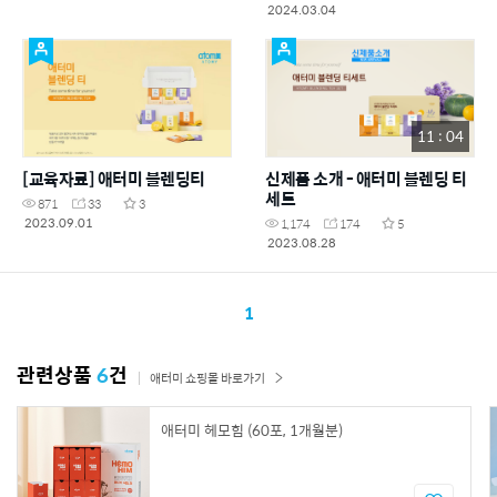
2024.03.04
11 : 04
[교육자료] 애터미 블렌딩티
신제품 소개 - 애터미 블렌딩 티
세트
871
33
3
2023.09.01
1,174
174
5
2023.08.28
1
관련상품
6
건
애터미 쇼핑몰 바로가기
애터미 헤모힘 (60포, 1개월분)