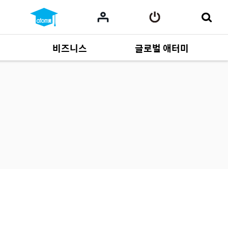
비즈니스
글로벌 애터미
사업 자료
165
Multi-language
551