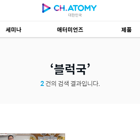
대한민국
세미나
애터미언즈
제품
제품 자료
685
블럭국
2
건의 검색 결과입니다.