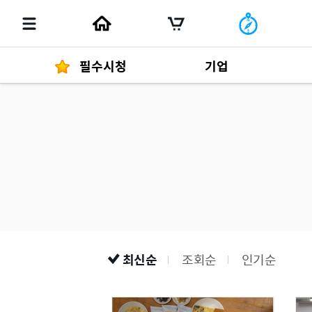
필수시청
기업
경영자 메세지
292
발행물
최신순
조회순
인기순