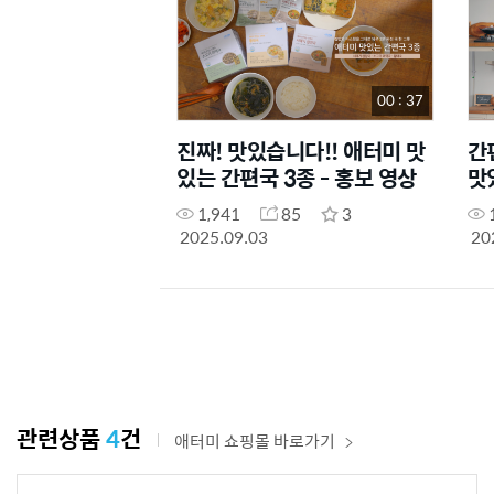
00 : 37
진짜! 맛있습니다!! 애터미 맛
간
있는 간편국 3종 - 홍보 영상
맛
1,941
85
3
2025.09.03
20
관련상품
4
건
애터미 쇼핑몰 바로가기