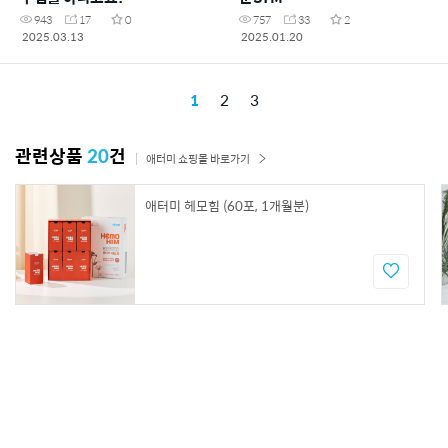
943
17
0
757
33
2
2025.03.13
2025.01.20
1
2
3
관련상품
20
건
애터미 쇼핑몰 바로가기
애터미 헤모힘 (60포, 1개월분)