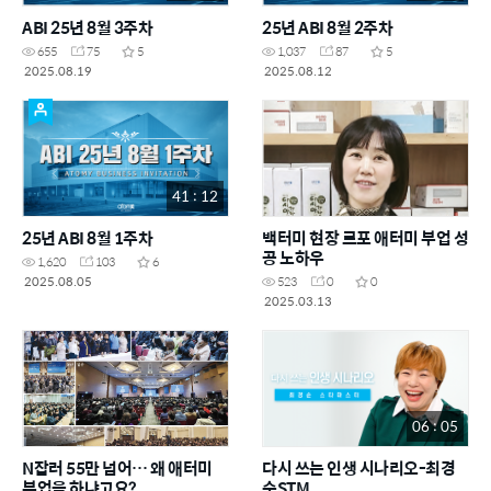
ABI 25년 8월 3주차
25년 ABI 8월 2주차
655
75
5
1,037
87
5
2025.08.19
2025.08.12
41 : 12
25년 ABI 8월 1주차
백터미 현장 르포 애터미 부업 성
공 노하우
1,620
103
6
2025.08.05
523
0
0
2025.03.13
06 : 05
N잡러 55만 넘어… 왜 애터미
다시 쓰는 인생 시나리오-최경
부업을 하냐고요?
순STM