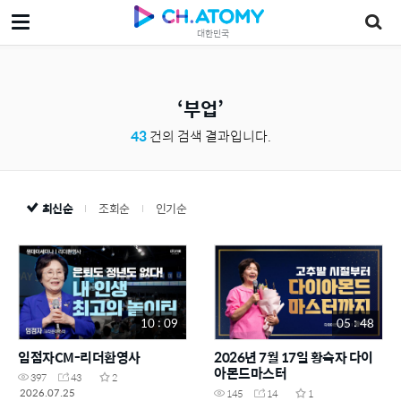
대한민국
부업
43
건의 검색 결과입니다.
최신순
조회순
인기순
10 : 09
05 : 48
임점자CM-리더환영사
2026년 7월 17일 황숙자 다이
아몬드마스터
397
43
2
2026.07.25
145
14
1