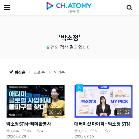
대한민국
박소정
6
건의 검색 결과입니다.
최신순
조회순
인기순
08 : 18
13 : 22
박소정STM-리더환영사
애터미샵 마이픽 - 박소정 STM
1,034
33
4
1,217
51
6
2026.02.28
2025.09.15