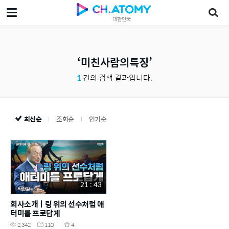
대한민국
미친사람의특징
1
건의 검색 결과입니다.
최신순
조회순
인기순
21 : 43
회사소개ㅣ링 위의 선수처럼 애
터미를 프로답게
2,342
110
4