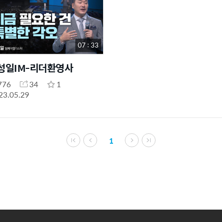
07 : 33
성일IM-리더환영사
776
34
1
23.05.29
1