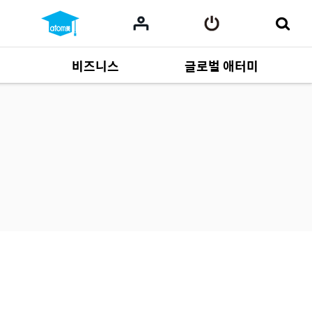
비즈니스
글로벌 애터미
사업 자료
165
Multi-language
551