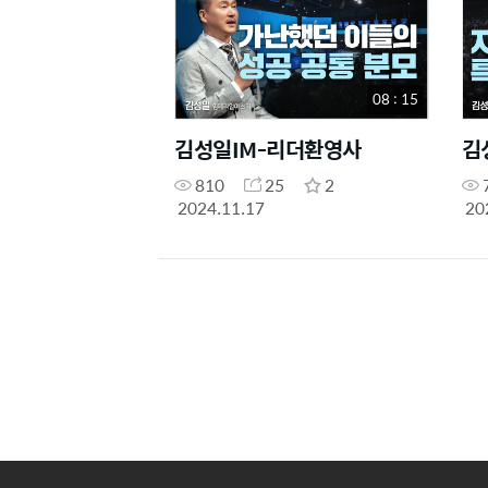
08 : 15
김성일IM-리더환영사
김
810
25
2
2024.11.17
20