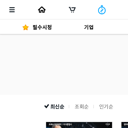
필수시청
기업
경영자 메세지
292
발행물
최신순
조회순
인기순