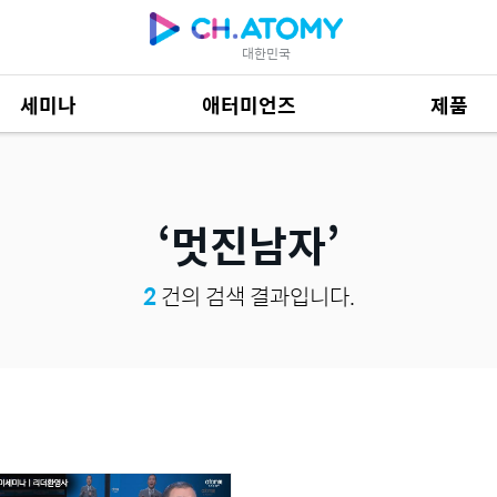
대한민국
세미나
애터미언즈
제품
제품 자료
685
멋진남자
2
건의 검색 결과입니다.