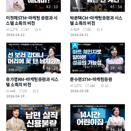
43 : 10
45 : 56
이정해STM-마케팅 플랜과 시
박은택CM-마케팅플랜과 시스
스템 소득의 비전
템 소득의 비전
1,275
67
5
829
55
4
2026.04.22
2026.04.21
46 : 29
39 : 45
유가영RM-마케팅플랜과 시스
문수연STM-마케팅플랜
템 소득의 비전
1,071
184
10
2026.03.28
448
23
2
2026.04.19
41 : 07
44 : 14