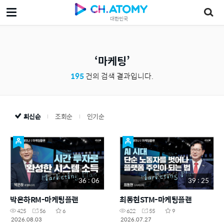
대한민국
마케팅
195
건의 검색 결과입니다.
최신순
조회순
인기순
36 : 06
39 : 25
박은하RM-마케팅플랜
최동현STM-마케팅플랜
425
56
6
622
55
9
2026.08.03
2026.07.27