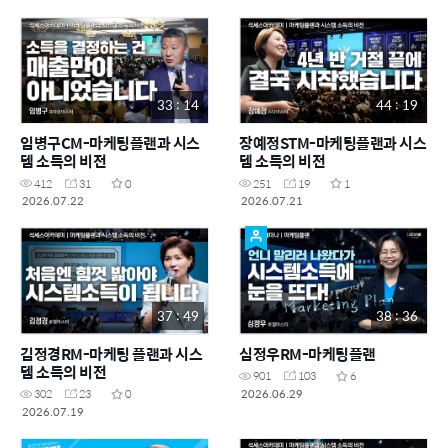
33 : 14
44 : 19
임병구CM-마케팅플랜과 시스
장예정STM-마케팅플랜과 시스
템 소득의 비전
템 소득의 비전
412
31
0
251
19
1
2026.07.22
2026.07.21
37 : 49
38 : 36
김정경RM-마케팅 플랜과 시스
심정우RM-마케팅플랜
템 소득의 비전
901
103
6
2026.06.29
302
23
0
2026.07.19