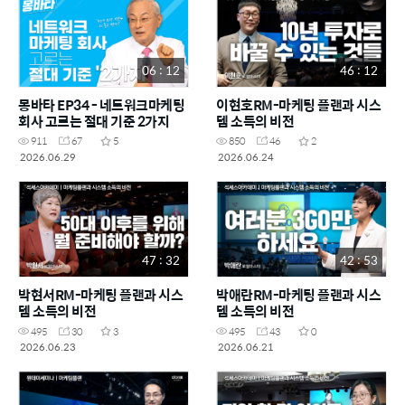
06 : 12
46 : 12
몽바타 EP34 - 네트워크마케팅
이현호RM-마케팅 플랜과 시스
회사 고르는 절대 기준 2가지
템 소득의 비전
911
67
5
850
46
2
2026.06.29
2026.06.24
47 : 32
42 : 53
박현서RM-마케팅 플랜과 시스
박애란RM-마케팅 플랜과 시스
템 소득의 비전
템 소득의 비전
495
30
3
495
43
0
2026.06.23
2026.06.21