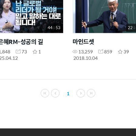
44 : 53
22 :
은혜RM-성공의 길
마인드셋
1,848
73
1
13,259
859
39
25.04.12
2018.10.04
1