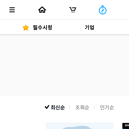
필수시청
기업
경영자 메세지
292
발행물
최신순
조회순
인기순