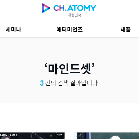
대한민국
세미나
애터미언즈
제품
제품 자료
684
마인드셋
3
건의 검색 결과입니다.