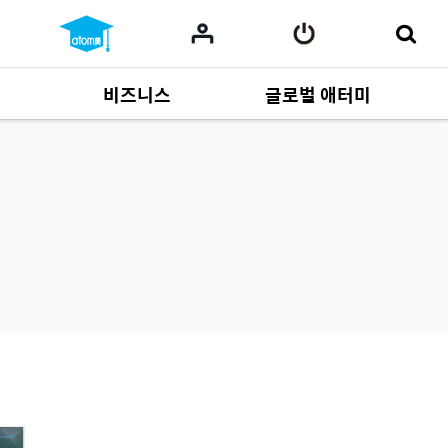
비즈니스
글로벌 애터미
사업 자료
165
Multi-language
551