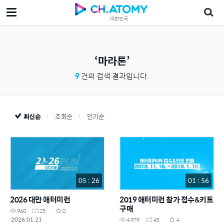
대한민국
마라톤
9
건의 검색 결과입니다.
최신순
조회순
인기순
05 : 26
01 : 56
2026 대만 애터미런
2019 애터미런 참가 접수&키트
구매
960
25
0
2026.01.21
4,979
45
4