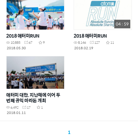
04 : 59
2018 애터미RUN
2018 애터미RUN
10,885
67
9
8,146
127
11
2018.05.30
2018.02.19
애터미 대만, 지난해에 이어 두
번째 공익 마라톤 개최
6,492
17
1
2018.01.11
1