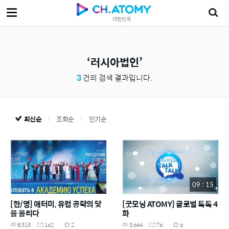
대한민국
러시아법인
3
건의 검색 결과입니다.
최신순
조회순
인기순
09 : 15
[한/영] 애터미, 유럽 공략의 닻
[굿모닝 ATOMY] 글로벌 톡톡 4
을 올리다
화
8,515
162
2
3,664
76
6