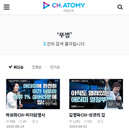
대한민국
뚜껑
3
건의 검색 결과입니다.
최신순
조회순
인기순
10 : 40
37 : 46
박용화CM-리더환영사
김영락CM-성공의 길
938
49
2
1,091
53
2
2025.08.24
2024.06.01