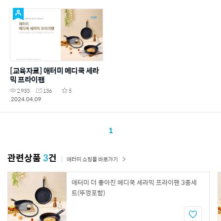
[교육자료] 애터미 메디쿡 세라
믹 프라이팬
2,933
136
5
2024.04.09
1
관련상품
3
건
애터미 쇼핑몰 바로가기
애터미 더 좋아진 메디쿡 세라믹 프라이팬 3종세
트(뚜껑포함)