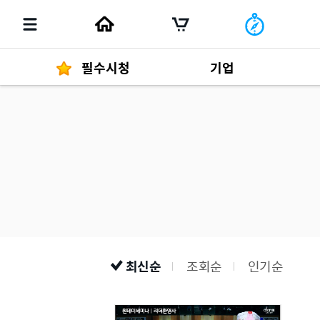
필수시청
기업
경영자 메세지
292
발행물
최신순
조회순
인기순