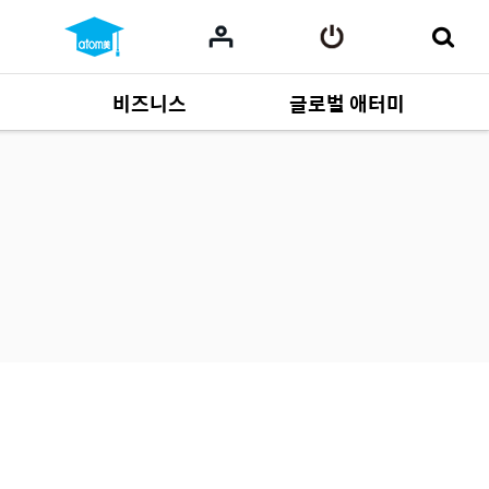
비즈니스
글로벌 애터미
사업 자료
165
Multi-language
551