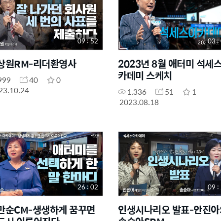
09 : 52
03 :
상원RM-리더환영사
2023년 8월 애터미 석세
카데미 스케치
999
40
0
23.10.24
1,336
51
1
2023.08.18
26 : 02
09 :
만순CM-생생하게 꿈꾸면
인생시나리오 발표-안진아