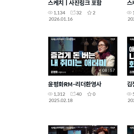
스케치ㅣ사진링크 포함
스
1,134
32
2
2026.01.16
20
08 : 57
윤평화RM-리더환영사
김
1,312
40
0
2025.02.18
20