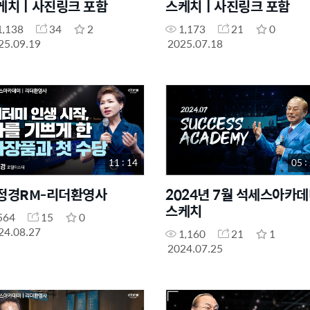
케치ㅣ사진링크 포함
스케치ㅣ사진링크 포함
1,138
34
2
1,173
21
0
25.09.19
2025.07.18
11 : 14
05 :
정경RM-리더환영사
2024년 7월 석세스아카
스케치
564
15
0
24.08.27
1,160
21
1
2024.07.25