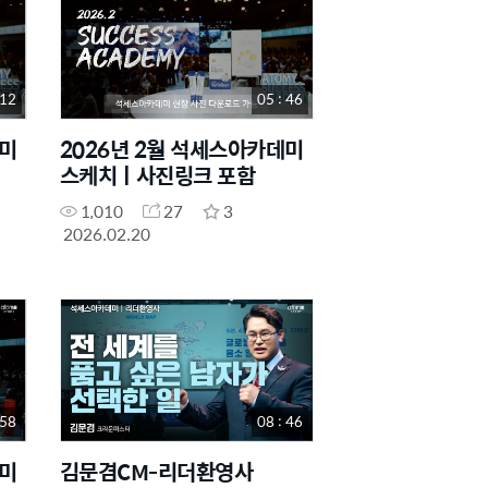
 12
05 : 46
데미
2026년 2월 석세스아카데미
스케치ㅣ사진링크 포함
1,010
27
3
2026.02.20
 58
08 : 46
데미
김문겸CM-리더환영사