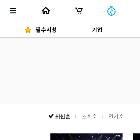
필수시청
기업
경영자 메세지
292
발행물
최신순
조회순
인기순