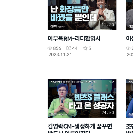
11 : 30
이부옥RM-리더환영사
이
856
44
5
2023.11.21
20
24 : 50
김영락CM-생생하게 꿈꾸면
조