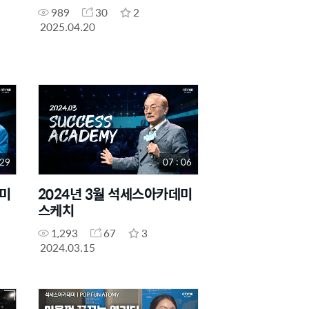
989
30
2
2025.04.20
 29
07 : 06
데미
2024년 3월 석세스아카데미
스케치
1,293
67
3
2024.03.15