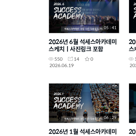
05 : 41
2026년 6월 석세스아카데미
2
스케치ㅣ사진링크 포함
스
550
14
0
2026.06.19
20
06 : 29
2026년 1월 석세스아카데미
2