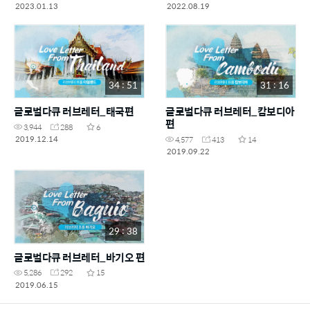
2023.01.13
2022.08.19
34 : 51
31 : 16
글로벌다큐 러브레터_태국편
글로벌다큐 러브레터_캄보디아
편
3,944
288
6
2019.12.14
4,577
413
14
2019.09.22
29 : 38
글로벌다큐 러브레터_바기오 편
5,286
292
15
2019.06.15