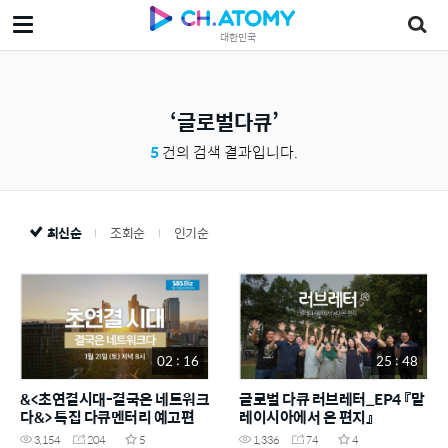
대한민국
글로벌다큐
5
건의 검색 결과입니다.
최신순
조회순
인기순
02 : 16
25 : 48
&<초연결시대-결국은 네트워크
글로벌 다큐 러브레터_EP4 『말
다&> 특집 다큐멘터리 예고편
레이시아에서 온 편지』
3,154
204
5
1,336
74
4